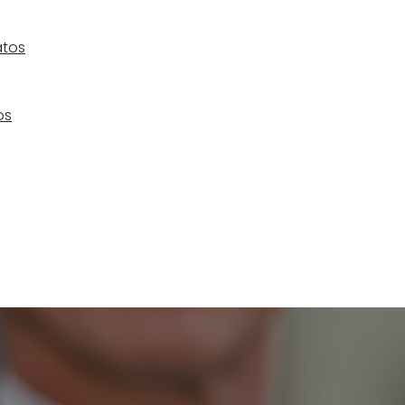
atos
os