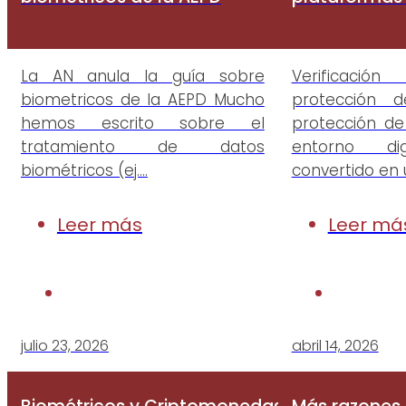
La AN anula la guía sobre
Verificaci
biometricos de la AEPD Mucho
protección 
hemos escrito sobre el
protección d
tratamiento de datos
entorno d
biométricos (ej….
convertido en
Leer más
Leer má
julio 23, 2026
abril 14, 2026