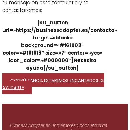
tu mensaje en este formulario y te
contactaremos:
[su_button
url=»https://businessadapter.es/contacto»
target=»blank»
background=»#f6f903″
color=»#181818″ size=»7″ center=»yes»
icon_color=»#000000″]Necesito
ayuda[/su_button]
CONSÚLTANOS, ESTAREMOS ENCANTADOS DE
AYUDARTE
Business Adapter es una empresa consultora de