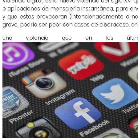
Violencia digital, es la nueva violencia del siglo XX
o aplicaciones de mensajería instantánea, para en
y que estos provocaran (intencionadamente o no) 
grave, podría ser peor con casos de ciberacoso, cha
Una violencia que en los últim