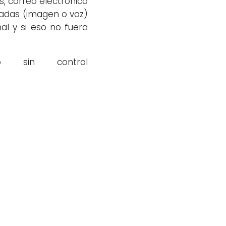
es, correo electrónico
tadas (imagen o voz)
al y si eso no fuera
o sin control