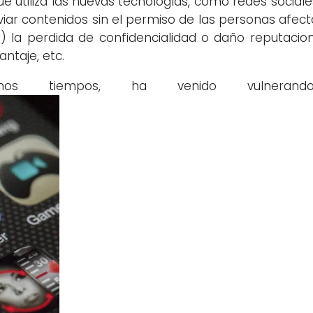
I que utiliza las nuevas tecnologías, como redes social
viar contenidos sin el permiso de las personas afec
la perdida de confidencialidad o daño reputacion
ntaje, etc.
os tiempos, ha venido vulnerand