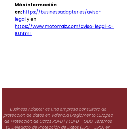
Más información
en:
https://businessadapter.es/aviso-
legal
y en
https://www.motorraiz.com/aviso-legal-c-
10.html
Business Adapter es una empresa consultora de
protección de datos en Valencia (Reglamento Europeo
de Protección de Datos RGPD) y LOPD – GDD. Seremos
su Delegado de Protección de Datos (DPD – DPO) en