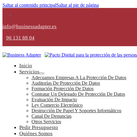
Saltar al contenido principal
Saltar al pie de página
info@businessadapter.es
96 131 88 04
Inicio
Servicios
Adecuamos Empresas A La Protección De Datos
Auditorías De Protección De Datos
Formación Protección De Datos
Contratar Un Delegado De Protección De Datos
Evaluación De Impacto
Ley Comercio Electrónico
Destrucción De Papel Y Soportes Informáticos
Canal De Denuncias
Otros Servicios
Pedir Presupuesto
Quiénes Somos