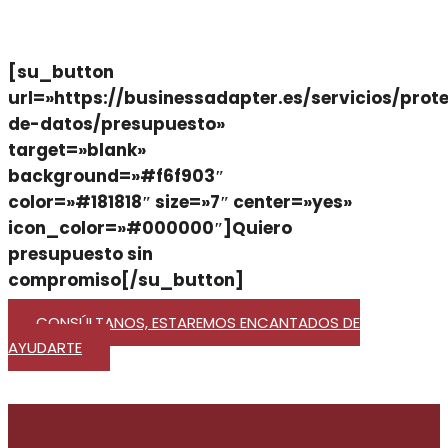
[su_button
url=»https://businessadapter.es/servicios/prot
de-datos/presupuesto»
target=»blank»
background=»#f6f903″
color=»#181818″ size=»7″ center=»yes»
icon_color=»#000000″]Quiero
presupuesto sin
compromiso[/su_button]
CONSÚLTANOS, ESTAREMOS ENCANTADOS DE
AYUDARTE