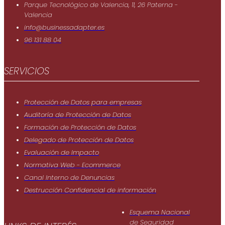
Parque Tecnológico de Valencia, 11, 26 Paterna -
Valencia
info@businessadapter.es
96 131 88 04
SERVICIOS
Protección de Datos para empresas
Auditoría de Protección de Datos
Formación de Protección de Datos
Delegado de Protección de Datos
Evaluación de Impacto
Normativa Web - Ecommerce
Canal Interno de Denuncias
Destrucción Confidencial de información
Esquema Nacional
de Seguridad