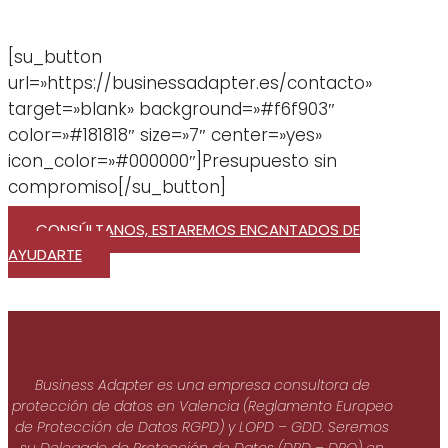
[su_button
url=»https://businessadapter.es/contacto»
target=»blank» background=»#f6f903″
color=»#181818″ size=»7″ center=»yes»
icon_color=»#000000″]Presupuesto sin
compromiso[/su_button]
CONSÚLTANOS, ESTAREMOS ENCANTADOS DE
AYUDARTE
Business Adapter es una empresa consultora de
protección de datos en Valencia (Reglamento Europeo
de Protección de Datos RGPD) y LOPD – GDD. Seremos
su Delegado de Protección de Datos (DPD – DPO) en