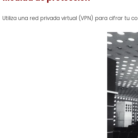
Utiliza una red privada virtual (VPN) para cifrar tu