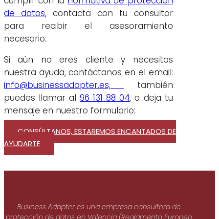
cumplir con la
normativa de protección
de datos
, contacta con tu consultor
para recibir el asesoramiento
necesario.
Si aún no eres cliente y necesitas
nuestra ayuda, contáctanos en el email:
info@businessadapter.es,
también
puedes llamar al
96 131 88 04
, o deja tu
mensaje en nuestro formulario:
CONSÚLTANOS, ESTAREMOS ENCANTADOS DE
AYUDARTE
Business Adapter es una empresa consultora de
protección de datos en Valencia (Reglamento Europeo