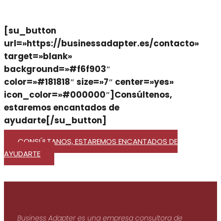
[su_button
url=»https://businessadapter.es/contacto»
target=»blank»
background=»#f6f903″
color=»#181818″ size=»7″ center=»yes»
icon_color=»#000000″]Consúltenos,
estaremos encantados de
ayudarte[/su_button]
CONSÚLTANOS, ESTAREMOS ENCANTADOS DE
AYUDARTE
Business Adapter es una empresa consultora de